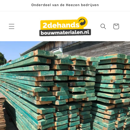
Meteen
Onderdeel van de Heezen bedrijven
naar de
content
Winkelwagen