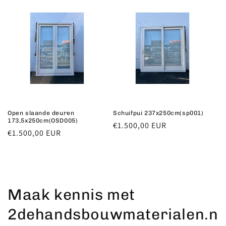
Open slaande deuren
Schuifpui 237x250cm(sp001)
173,5x250cm(OSD005)
Normale
€1.500,00 EUR
Normale
€1.500,00 EUR
prijs
prijs
Maak kennis met
2dehandsbouwmaterialen.n