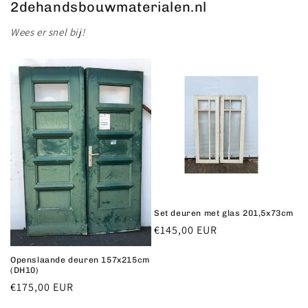
2dehandsbouwmaterialen.nl
Wees er snel bij!
Set deuren met glas 201,5x73cm
Normale
€145,00 EUR
prijs
Openslaande deuren 157x215cm
(DH10)
Normale
€175,00 EUR
prijs